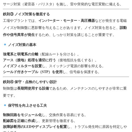
サージ対策（避雷器・バリスタ）を施し、雷や突発的な電圧変動に備える。
鉄則③ ノイズ対策を徹底する
工場やプラントでは、
インバーター・モーター・高圧機器
などが発生する電磁
ノイズが制御盤に悪影響を与えることがあります。ノイズ対策を怠ると、
誤動
作や信号異常が発生
するため、しっかり対策を講じることが重要です。
ノイズ対策の基本
強電系と弱電系の分離
（配線ルートを分ける）。
アース（接地）処理を適切に行う
（接地抵抗を低くする）。
ノイズフィルターを設置
し、スイッチング電源の影響を抑える。
シールド付きケーブル（STP）を使用
し、信号線を保護する。
鉄則④ 保守・点検のしやすい設計
制御盤は
長期間使用する設備
であるため、メンテナンスのしやすさが非常に重
要です。
保守性を向上させる工夫
制御回路をモジュール化
し、交換作業を容易にする。
配線図を正確に作成
し、更新管理を徹底する。
故障診断用のLEDやディスプレイを配置
し、トラブル発生時に原因を特定しや