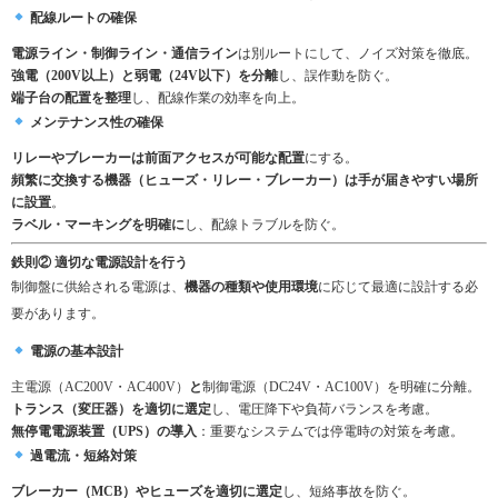
配線ルートの確保
電源ライン・制御ライン・通信ライン
は別ルートにして、ノイズ対策を徹底。
強電（200V以上）と弱電（24V以下）を分離
し、誤作動を防ぐ。
端子台の配置を整理
し、配線作業の効率を向上。
メンテナンス性の確保
リレーやブレーカーは前面アクセスが可能な配置
にする。
頻繁に交換する機器（ヒューズ・リレー・ブレーカー）は手が届きやすい場所
に設置
。
ラベル・マーキングを明確に
し、配線トラブルを防ぐ。
鉄則② 適切な電源設計を行う
制御盤に供給される電源は、
機器の種類や使用環境
に応じて最適に設計する必
要があります。
電源の基本設計
主電源（AC200V・AC400V）
と
制御電源（DC24V・AC100V）を明確に分離。
トランス（変圧器）を適切に選定
し、電圧降下や負荷バランスを考慮。
無停電電源装置（UPS）の導入
：重要なシステムでは停電時の対策を考慮。
過電流・短絡対策
ブレーカー（MCB）やヒューズを適切に選定
し、短絡事故を防ぐ。