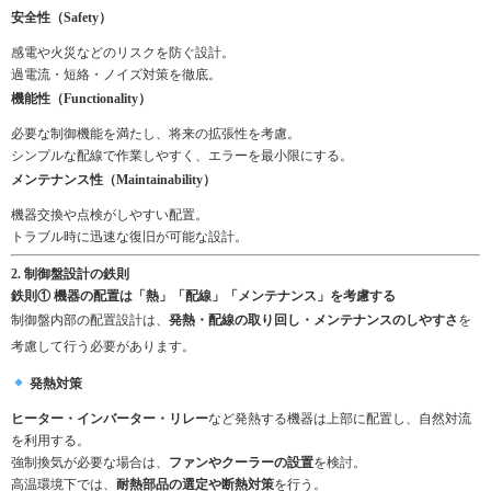
安全性（Safety）
感電や火災などのリスクを防ぐ設計。
過電流・短絡・ノイズ対策を徹底。
機能性（Functionality）
必要な制御機能を満たし、将来の拡張性を考慮。
シンプルな配線で作業しやすく、エラーを最小限にする。
メンテナンス性（Maintainability）
機器交換や点検がしやすい配置。
トラブル時に迅速な復旧が可能な設計。
2. 制御盤設計の鉄則
鉄則① 機器の配置は「熱」「配線」「メンテナンス」を考慮する
制御盤内部の配置設計は、
発熱・配線の取り回し・メンテナンスのしやすさ
を
考慮して行う必要があります。
発熱対策
ヒーター・インバーター・リレー
など発熱する機器は上部に配置し、自然対流
を利用する。
強制換気が必要な場合は、
ファンやクーラーの設置
を検討。
高温環境下では、
耐熱部品の選定や断熱対策
を行う。