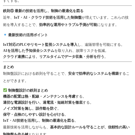
すくする。
鉄則⑤ 最新の技術を活用し、制御の最適化を図る
近年、
IoT・AI・クラウド技術を活用した制御盤
が増えています。これらの技
術を導入することで、
効率的な運用やトラブル予測が可能
になります。
最新技術の活用ポイント
IoT対応のPLCやリモート監視システムを導入
し、遠隔管理を可能にする。
AIを活用した予知保全システム
を取り入れ、故障リスクを低減。
クラウド連携により、リアルタイムでデータ収集・分析を行う
。
まとめ
制御盤設計における鉄則を守ることで、
安全で効率的なシステムを構築
するこ
とができます。
制御盤設計の鉄則まとめ
機器の配置は熱・配線・メンテナンスを考慮
する。
適切な電源設計を行い、過電流・短絡対策を徹底
する。
ノイズ対策を施し、誤作動を防ぐ
。
保守・点検のしやすい設計を心がける
。
IoT・AI技術を活用し、制御の最適化を図る
。
最新技術を活用しながらも、
基本的な設計ルールを守ることが、信頼性の高い
制御盤を作る鍵
となります。