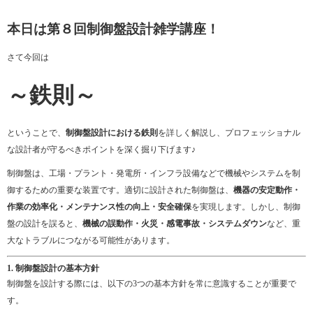
本日は第８回制御盤設計雑学講座！
さて今回は
～鉄則～
ということで、
制御盤設計における鉄則
を詳しく解説し、プロフェッショナル
な設計者が守るべきポイントを深く掘り下げます♪
制御盤は、工場・プラント・発電所・インフラ設備などで機械やシステムを制
御するための重要な装置です。適切に設計された制御盤は、
機器の安定動作・
作業の効率化・メンテナンス性の向上・安全確保
を実現します。しかし、制御
盤の設計を誤ると、
機械の誤動作・火災・感電事故・システムダウン
など、重
大なトラブルにつながる可能性があります。
1. 制御盤設計の基本方針
制御盤を設計する際には、以下の3つの基本方針を常に意識することが重要で
す。